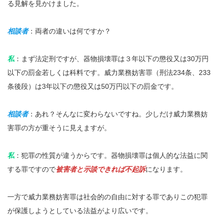
る見解を見かけました。
相談者
：両者の違いは何ですか？
私
：まず法定刑ですが、器物損壊罪は３年以下の懲役又は30万円
以下の罰金若しくは科料です。威力業務妨害罪（刑法234条、233
条後段）は3年以下の懲役又は50万円以下の罰金です。
相談者
：あれ？そんなに変わらないですね。少しだけ威力業務妨
害罪の方が重そうに見えますが。
私
：犯罪の性質が違うからです。器物損壊罪は個人的な法益に関
する罪ですので
被害者と示談できれば不起訴
になります。
一方で威力業務妨害罪は社会的の自由に対する罪でありこの犯罪
が保護しようとしている法益がより広いです。