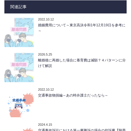
関連記事
2022.10.12
婚姻費用について～東京高決令和1年12月19日を参考に
～
2026.5.25
離婚後に再婚した場合に養育費は減額？４パターンに分
けて解説
2022.10.12
交通事故物損編～あの時弁護士だったなら～
2024.4.15
交通事故訴訟における第一審勝訴の場合の控訴審【附帯