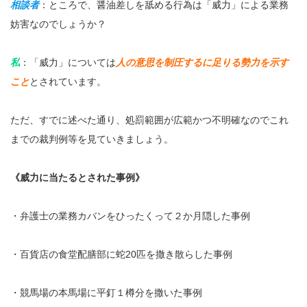
相談者
：ところで、醤油差しを舐める行為は「威力」による業務
妨害なのでしょうか？
私
：「威力」については
人の意思を制圧するに足りる勢力を示す
こと
とされています。
ただ、すでに述べた通り、処罰範囲が広範かつ不明確なのでこれ
までの裁判例等を見ていきましょう。
《威力に当たるとされた事例》
・弁護士の業務カバンをひったくって２か月隠した事例
・百貨店の食堂配膳部に蛇20匹を撒き散らした事例
・競馬場の本馬場に平釘１樽分を撒いた事例