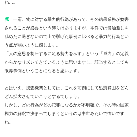
ね…。
私
：一応、物に対する暴力的行為があって、その結果業務が妨害
されることが必要という縛りはありますが、本件では醤油差しを
舐めたに過ぎないので上で挙げた事例に比べると暴力的行為とい
う点が弱いように感じます。
「人の意思を制圧するに足る勢力を示す」という「威力」の定義
からかなりズレてきているように思いますし、該当するとしても
限界事例ということになると思います。
とはいえ、捜査機関としては、これを前例にして処罰範囲をどん
どん拡大させていこうとするでしょう。
しかし、どの行為がどの犯罪になるかが不明確で、その時の国家
権力の解釈で決まってしまうというのは中世みたいで怖いです
ね。