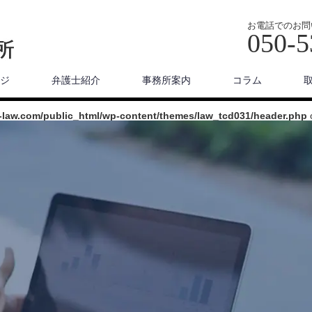
お電話でのお問
050-5
ジ
弁護士紹介
事務所案内
コラム
-law.com/public_html/wp-content/themes/law_tcd031/header.php