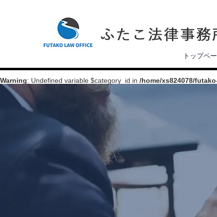
トップペー
Warning
: Undefined variable $category_id in
/home/xs824078/futako